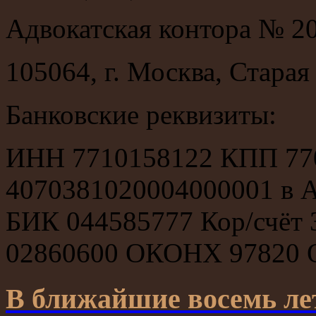
Адвокатская контора № 2
105064, г. Москва, Старая 
Банковские реквизиты:
ИНН 7710158122 КПП 770
4070381020004000001 в
БИК 044585777 Кор/счё
02860600 ОКОНХ 97820 
В ближайшие восемь лет