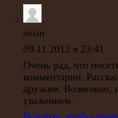
ossin
09.11.2012 в 23:41
Очень рад, что посет
комментарии. Расска
друзьям. Возможно, и
уважением.
Войдите, чтобы отве