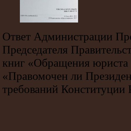
Ответ Администрации Пр
Председателя Правительс
книг «Обращения юриста 
«Правомочен ли Президен
требований Конституции 