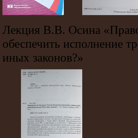
Лекция В.В. Осина «Прав
обеспечить исполнение т
иных законов?»