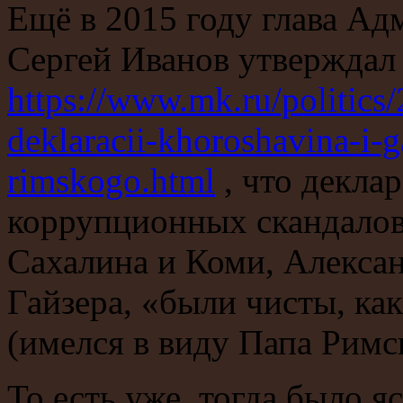
Ещё в 2015 году глава А
Сергей Иванов утвержда
https://www.mk.ru/politics
deklaracii-khoroshavina-i-
rimskogo.html
, что декла
коррупционных скандалов
Сахалина и Коми, Алекса
Гайзера, «были чисты, как
(имелся в виду Папа Римс
То есть уже тогда было яс