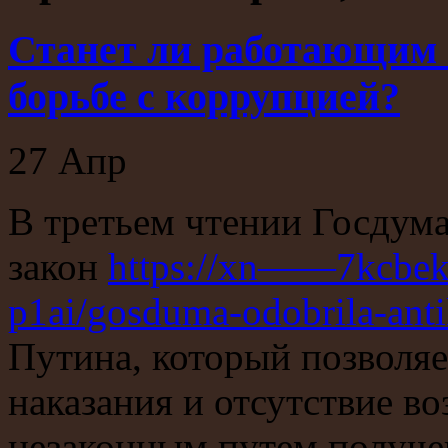
Станет ли работающим 
борьбе с коррупцией?
27
Апр
В третьем чтении Госдум
закон
https://xn——7kcbe
p1ai/gosduma-odobrila-ant
Путина, который позволяе
наказания и отсутствие в
незаконным путем получе