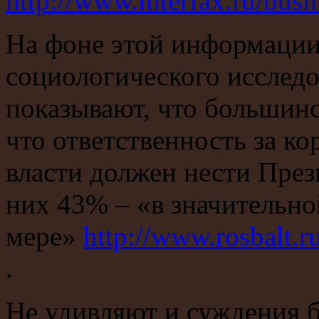
http://www.interfax.ru/bus
На фоне этой информации
социологического исследо
показывают, что большинс
что ответственность за 
власти должен нести Пре
них 43% – «в значительн
мере»
http://www.rosbalt.
.
Не удивляют и суждения 