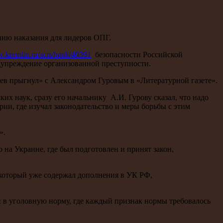
ию наказания для лидеров ОПГ.
w.kremlin.ru/acts/bank/40391
безопасности Российской
дупреждение организованной преступности.
Лев прыгнул» с Александром Гуровым в «Литературной газете».
х наук, сразу его начальнику А.И. Гурову сказал, что надо
и, где изучал законодательство и меры борьбы с этим
».
на Украине, где был подготовлен и принят закон,
 который уже содержал дополнения в УК РФ,
и в уголовную норму, где каждый признак нормы требовалось