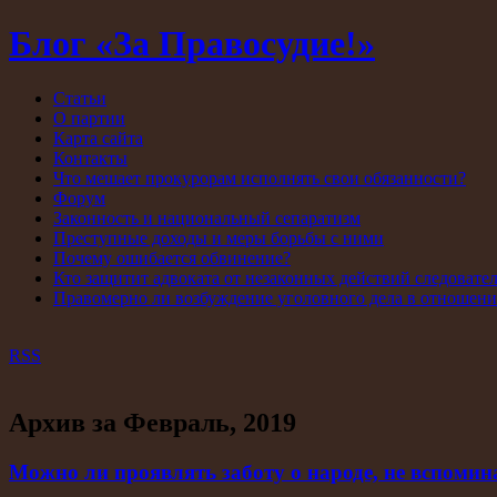
Блог «За Правосудие!»
Статьи
О партии
Карта сайта
Контакты
Что мешает прокурорам исполнять свои обязанности?
Форум
Законность и национальный сепаратизм
Преступные доходы и меры борьбы с ними
Почему ошибается обвинение?
Кто защитит адвоката от незаконных действий следовате
Правомерно ли возбуждение уголовного дела в отношен
RSS
Архив за Февраль, 2019
Можно ли проявлять заботу о народе, не вспомин