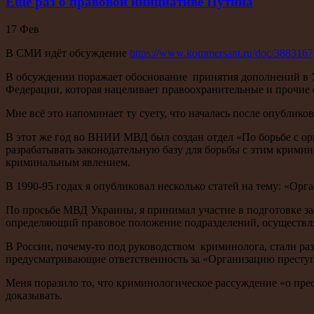
Ещё раз о правовой инициативе Путина
17
Фев
В СМИ идёт обсуждение
https://www.kommersant.ru/doc/3883167
В обсуждении поражает обоснование принятия дополнений в У
Федерации, которая нацеливает правоохранительные и прочие 
Мне всё это напоминает ту суету, что началась после опубли
В этот же год во ВНИИ МВД был создан отдел «По борьбе с орг
разрабатывать законодательную базу для борьбы с этим крими
криминальным явлением.
В 1990-95 годах я опубликовал несколько статей на тему: «Ор
По просьбе МВД Украины, я принимал участие в подготовке зак
определяющий правовое положение подразделений, осуществл
В России, почему-то под руководством криминолога, стали ра
предусматривающие ответственность за «Организацию преступ
Меня поразило то, что криминологическое рассуждение «о пре
доказывать.