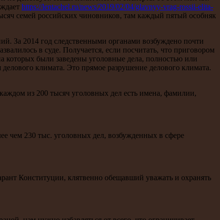
рждает
https://lentachel.ru/news/2019/02/04/glavnyy-vrag-rossii-elita-
сяч семей российских чиновников, там каждый пятый особняк
ий. За 2014 год следственными органами возбуждено почти
азвалилось в суде. Получается, если посчитать, что приговором
на которых были заведены уголовные дела, полностью или
ия делового климата. Это прямое разрушение делового климата.
каждом из 200 тысяч уголовных дел есть имена, фамилии,
е чем 230 тыс. уголовных дел, возбужденных в сфере
гарант Конституции, клятвенно обещавший уважать и охранять
ной, нам нужно избавляться от всего, что ограничивает