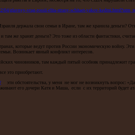
9/02/04/glavnyy-vrag-rossii-elita-strany-schitaet-yakov-kedmi.html?
Израиля держала свои семьи в Иране, там же хранила деньги? От
 там же хранят деньги? Это тоже из области фантастики, счита
транах, которые ведут против России экономическую войну. Эти
 семьи. Возникает явный конфликт интересов.
ийских чиновников, там каждый пятый особняк принадлежит гра
все это приобретают.
/
эти обстоятельства, у меня не мог не возникнуть вопрос: «Д
ивают его дочери Катя и Маша, если с их территорий будет ат