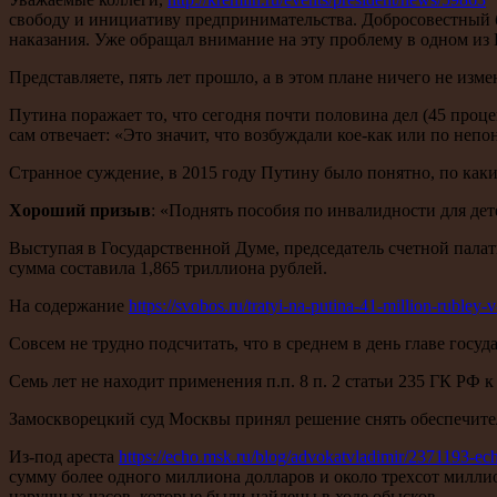
свободу и инициативу предпринимательства. Добросовестный б
наказания. Уже обращал внимание на эту проблему в одном из
Представляете, пять лет прошло, а в этом плане ничего не изме
Путина поражает то, что сегодня почти половина дел (45 проц
сам отвечает: «Это значит, что возбуждали кое-как или по не
Странное суждение, в 2015 году Путину было понятно, по как
Хороший призыв
: «Поднять пособия по инвалидности для детей
Выступая в Государственной Думе, председатель счетной пала
сумма составила 1,865 триллиона рублей.
На содержание
https://svobos.ru/tratyi-na-putina-41-million-rubley-
Совсем не трудно подсчитать, что в среднем в день главе госуд
Семь лет не находит применения п.п. 8 п. 2 статьи 235 ГК РФ
Замоскворецкий суд Москвы принял решение снять обеспечитель
Из-под ареста
https://echo.msk.ru/blog/advokatvladimir/2371193-ec
сумму более одного миллиона долларов и около трехсот милли
наручных часов, которые были найдены в ходе обысков.