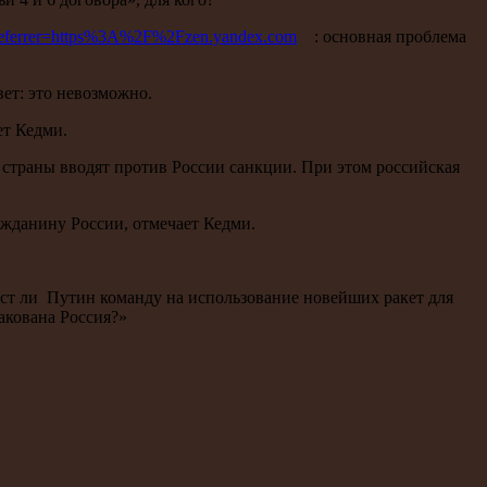
utm_referrer=https%3A%2F%2Fzen.yandex.com
: основная проблема
вет: это невозможно.
ет Кедми.
 страны вводят против России санкции. При этом российская
жданину России, отмечает Кедми.
аст ли Путин команду на использование новейших ракет для
акована Россия?»