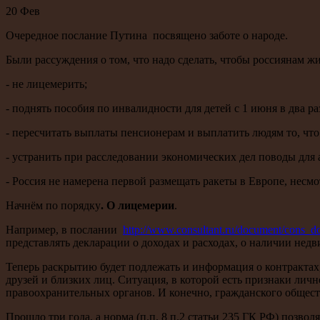
20
Фев
Очередное послание Путина посвящено заботе о народе.
Были рассуждения о том, что надо сделать, чтобы россиянам ж
- не лицемерить;
- поднять пособия по инвалидности для детей с 1 июня в два ра
- пересчитать выплаты пенсионерам и выплатить людям то, чт
- устранить при расследовании экономических дел поводы для 
- Россия не намерена первой размещать ракеты в Европе, несмо
Начнём по порядку
. О лицемерии
.
Например, в послании
http://www.consultant.ru/document/cons
представлять декларации о доходах и расходах, о наличии нед
Теперь раскрытию будет подлежать и информация о контракта
друзей и близких лиц. Ситуация, в которой есть признаки ли
правоохранительных органов. И конечно, гражданского общест
Прошло три года, а норма (п.п. 8 п.2 статьи 235 ГК РФ) позв