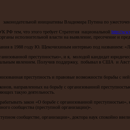
законодательной инициативы Владимира Путина по ужесточен
К РФ тем, что этого требует Стратегия национальной
http://ww
органы исполнительной власти на выявление, пресечение и пре
кования в 1988 году Ю. Щекочихиным интервью под названием: «
анизованной преступностью», и я, молодой кандидат юридически
нальным явлением. Получив поддержку, побывал в США и Австри
ганизованная преступность и правовые возможности борьбы с ней
онов, направленных на борьбу с организованной преступностью 
яющих такую деятельность.
зрабатывать закон «О борьбе с организованной преступностью»,
ного сообщества (преступной организации)».
ступном сообществе, организации», доктора наук спокойно ввел