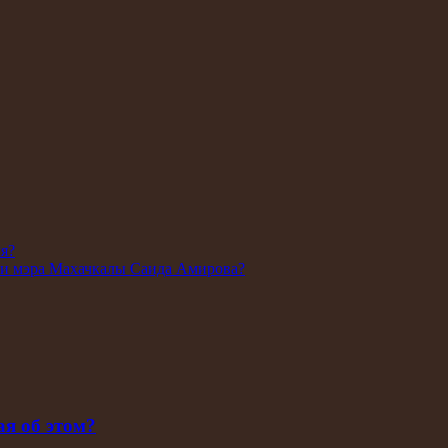
ля?
ии мэра Махачкалы Саида Амирова?
ая об этом?