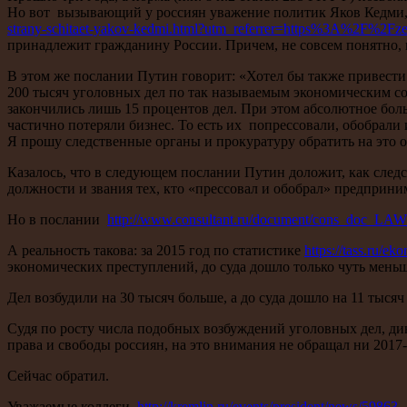
Но вот вызывающий у россиян уважение политик Яков Кедми,
strany-schitaet-yakov-kedmi.html?utm_referrer=https%3A%2F%2Fz
принадлежит гражданину России. Причем, не совсем понятно, н
В этом же послании Путин говорит: «Хотел бы также привести
200 тысяч уголовных дел по так называемым экономическим сост
закончились лишь 15 процентов дел. При этом абсолютное бол
частично потеряли бизнес. То есть их попрессовали, обобрали 
Я прошу следственные органы и прокуратуру обратить на это 
Казалось, что в следующем послании Путин доложит, как следс
должности и звания тех, кто «прессовал и обобрал» предприни
Но в послании
http://www.consultant.ru/document/cons_doc_LA
А реальность такова: за 2015 год по статистике
https://tass.ru/e
экономических преступлений, до суда дошло только чуть меньш
Дел возбудили на 30 тысяч больше, а до суда дошло на 11 тысяч
Судя по росту числа подобных возбуждений уголовных дел, ди
права и свободы россиян, на это внимания не обращал ни 2017
Сейчас обратил.
Уважаемые коллеги,
http://kremlin.ru/events/president/news/59863
ч