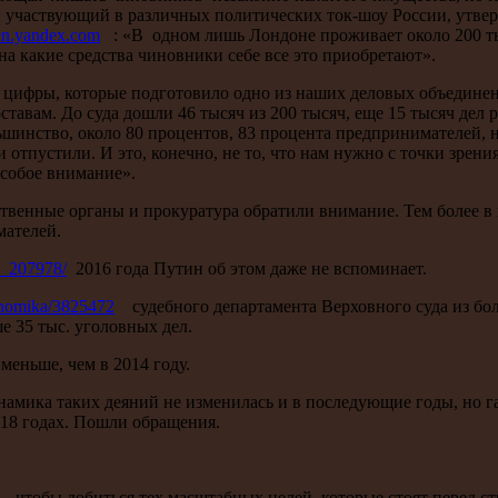
 участвующий в различных политических ток-шоу России, утве
en.yandex.com
: «В одном лишь Лондоне проживает около 200 ты
а какие средства чиновники себе все это приобретают».
 цифры, которые подготовило одно из наших деловых объединен
авам. До суда дошли 46 тысяч из 200 тысяч, еще 15 тысяч дел р
ьшинство, около 80 процентов, 83 процента предпринимателей, 
и отпустили. И это, конечно, не то, что нам нужно с точки зрен
особое внимание».
твенные органы и прокуратура обратили внимание. Тем более в 
мателей.
W_207978/
2016 года Путин об этом даже не вспоминает.
konomika/3825472
судебного департамента Верховного суда из боле
е 35 тыс. уголовных дел.
 меньше, чем в 2014 году.
намика таких деяний не изменилась и в последующие годы, но 
-18 годах. Пошли обращения.
тобы добиться тех масштабных целей, которые стоят перед стра