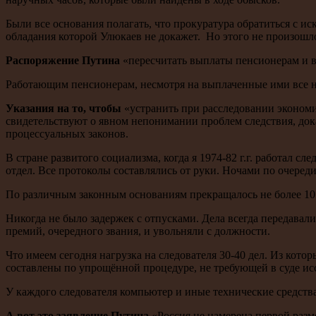
Были все основания полагать, что прокуратура обратиться с и
обладания которой Улюкаев не докажет. Но этого не произошл
Распоряжение Путина
«пересчитать выплаты пенсионерам и вы
Работающим пенсионерам, несмотря на выплаченные ими все на
Указания на то, чтобы
«устранить при расследовании экономи
свидетельствуют о явном непонимании проблем следствия, док
процессуальных законов.
В стране развитого социализма, когда я 1974-82 г.г. работал с
отдел. Все протоколы составлялись от руки. Ночами по очеред
По различным законным основаниям прекращалось не более 10 д
Никогда не было задержек с отпусками. Дела всегда передавал
премий, очередного звания, и увольняли с должности.
Что имеем сегодня нагрузка на следователя 30-40 дел. Из кото
составлены по упрощённой процедуре, не требующей в суде исс
У каждого следователя компьютер и иные технические средств
А вот это заявление Путина
«Россия не намерена первой разме