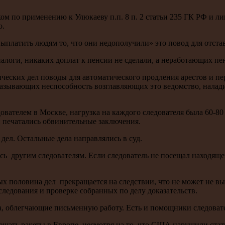
ском по применению к Улюкаеву п.п. 8 п. 2 статьи 235 ГК РФ и 
о.
платить людям то, что они недополучили» это повод для отстав
логи, никаких доплат к пенсии не сделали, а неработающих пе
ческих дел поводы для автоматического продления арестов и п
азывающих неспособность возглавляющих это ведомство, налади
ледователем в Москве, нагрузка на каждого следователя была 60-
и печатались обвинительные заключения.
ел. Остальные дела направлялись в суд.
ись другим следователям. Если следователь не посещал находящ
рых половина дел прекращается на следствии, что не может не выз
ледования и проверке собранных по делу доказательств.
а, облегчающие письменную работу. Есть и помощники следоват
щать ракеты в Европе, несмотря на то, что США нарушили статьи