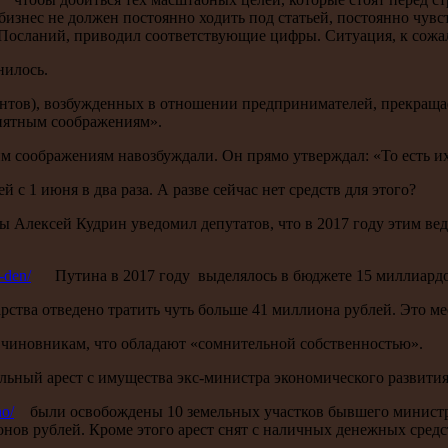
изнес не должен постоянно ходить под статьей, постоянно чувс
 Посланий, приводил соответствующие цифры. Ситуация, к сожа
нилось.
ентов), возбужденных в отношении предпринимателей, прекращает
понятным соображениям».
им соображениям навозбуждали. Он прямо утверждал: «То есть и
 с 1 июня в два раза. А разве сейчас нет средств для этого?
ты Алексей Кудрин уведомил депутатов, что в 2017 году этим 
v-den/
Путина в 2017 году выделялось в бюджете 15 миллиардо
арства отведено тратить чуть больше 41 миллиона рублей. Это ме
 к чиновникам, что обладают «сомнительной собственностью».
ный арест с имущества экс-министра экономического развития А
ho/
были освобождены 10 земельных участков бывшего министра 
онов рублей. Кроме этого арест снят с наличных денежных сред