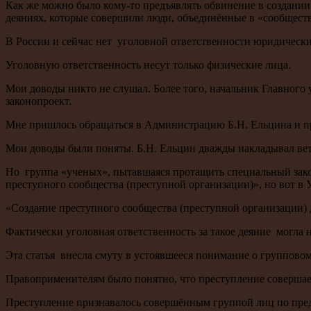
Как же можно было кому-то предъявлять обвинение в создании,
деяниях, которые совершили люди, объединённые в «сообщест
В России и сейчас нет уголовной ответственности юридически
Уголовную ответственность несут только физические лица.
Мои доводы никто не слушал. Более того, начальник Главно
законопроект.
Мне пришлось обращаться в Администрацию Б.Н. Ельцина и пр
Мои доводы были поняты. Б.Н. Ельцин дважды накладывал вет
Но группа «ученых», пытавшаяся протащить специальный зако
преступного сообщества (преступной организации)», но вот в 
«Создание преступного сообщества (преступной организации) 
Фактически уголовная ответственность за такое деяние могла н
Эта статья внесла смуту в устоявшееся понимание о группово
Правоприменителям было понятно, что преступление совершаетс
Преступление признавалось совершённым группой лиц по предв