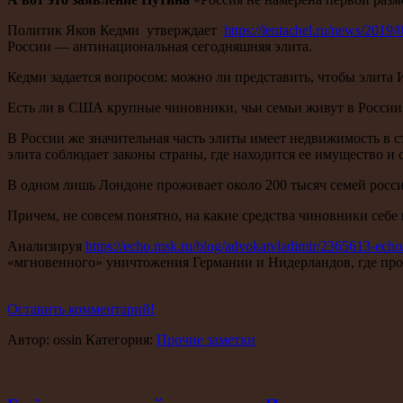
Политик Яков Кедми утверждает
https://lentachel.ru/news/201
России — антинациональная сегодняшняя элита.
Кедми задается вопросом: можно ли представить, чтобы элита 
Есть ли в США крупные чиновники, чьи семьи живут в России и
В России же значительная часть элиты имеет недвижимость в с
элита соблюдает законы страны, где находится ее имущество и
В одном лишь Лондоне проживает около 200 тысяч семей росс
Причем, не совсем понятно, на какие средства чиновники себе 
Анализируя
https://echo.msk.ru/blog/advokatvladimir/2365613-echo
«мгновенного» уничтожения Германии и Нидерландов, где прож
Оставить комментарий!
Автор: ossin Категория:
Прочие заметки