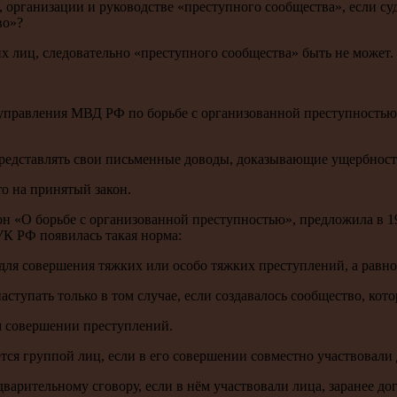
 организации и руководстве «преступного сообщества», если су
во»?
х лиц, следовательно «преступного сообщества» быть не может.
го управления МВД РФ по борьбе с организованной преступнос
едставлять свои письменные доводы, доказывающие ущербность
о на принятый закон.
н «О борьбе с организованной преступностью», предложила в 
УК РФ появилась такая норма:
для совершения тяжких или особо тяжких преступлений, а равн
аступать только в том случае, если создавалось сообщество, ко
м совершении преступлений.
я группой лиц, если в его совершении совместно участвовали д
арительному сговору, если в нём участвовали лица, заранее д