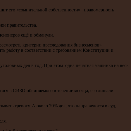
лишит его «сомнительной собственности», правомерность
ки правительства.
нсионеров ещё и обманули.
ересмотреть критерии преследования бизнесменов»
ть работу в соответствии с требованием Конституции и
80 уголовных дел в год. При этом одна печатная машинка на весь
егося в СИЗО обвиняемого в течение месяца, его лишали
ывать тревогу. А около 70% дел, что направляются в суд,
еля.
 4 и 6 договора», для кого?