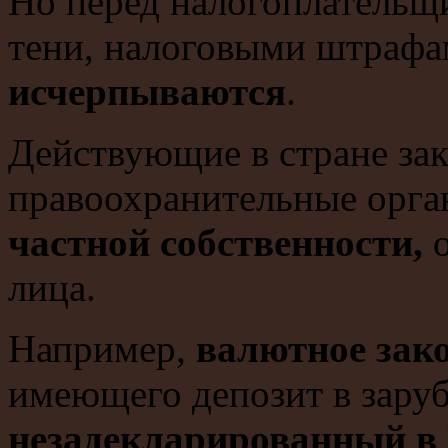
Но перед налогоплательщ
тени, налоговыми штраф
исчерпываются
.
Действующие в стране за
правоохранительные орг
частной собственности,
о
лица.
Например,
валютное зак
имеющего депозит в зару
незадекларированный в 