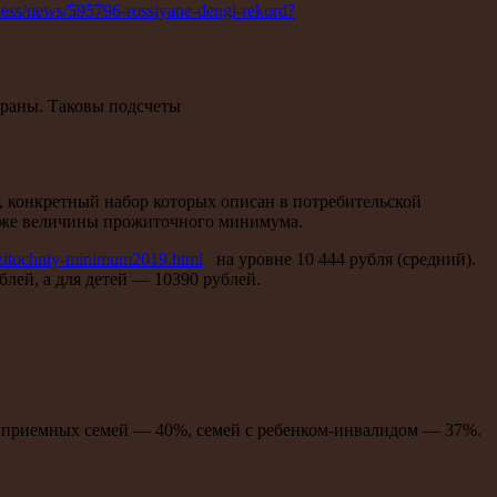
siness/news/595796-rossiyane-dengi-rekord?
страны. Таковы подсчеты
, конкретный набор которых описан в потребительской
ниже величины прожиточного минимума.
rozitochniy-minimum2019.html
на уровне 10 444 рубля (средний).
блей, а для детей — 10390 рублей.
и приемных семей — 40%, семей с ребенком-инвалидом — 37%.