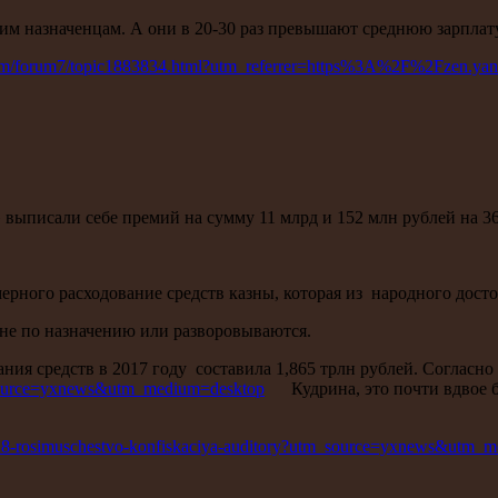
оим назначенцам. А они в 20-30 раз превышают среднюю зарплату
com/forum7/topic1883834.html?utm_referrer=https%3A%2F%2Fzen.ya
ыписали себе премий на сумму 11 млрд и 152 млн рублей на 36
ерного расходование средств казны, которая из народного дост
не по назначению или разворовываются.
ия средств в 2017 году составила 1,865 трлн рублей. Согласн
_source=yxnews&utm_medium=desktop
Кудрина, это почти вдвое бол
79128-rosimuschestvo-konfiskaciya-auditory?utm_source=yxnews&utm_