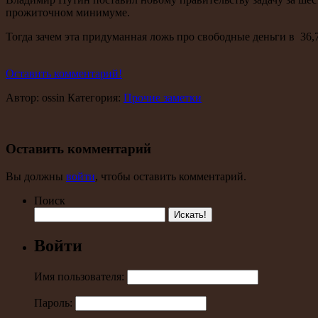
прожиточном минимуме.
Тогда зачем эта придуманная ложь про свободные деньги в 36,7
Оставить комментарий!
Автор: ossin Категория:
Прочие заметки
Оставить комментарий
Вы должны
войти
, чтобы оставить комментарий.
Поиск
Войти
Имя пользователя:
Пароль: