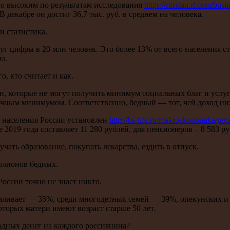
но высоким по результатам исследования
https://russian.rt.com/bu
екабре он достиг 36,7 тыс. руб. в среднем на человека.
и статистика.
уг цифры в 20 млн человек. Это более 13% от всего населения 
а.
о, кто считает и как.
ан, которые не могут получить минимум социальных благ и услуг
очным минимумом. Соответственно, бедный — тот, чей доход 
 населения России установлен
http://bs-life.ru/makroekonomika/p
2019 года составляет 11 280 рублей, для пенсионеров – 8 583 ру
чать образование, покупать лекарства, ездить в отпуск.
иллионов бедных.
оссии точно не знает никто.
каливает — 35%, среди многодетных семей — 39%, опекунских 
которых матери имеют возраст старше 50 лет.
бодных денег на каждого россиянина?