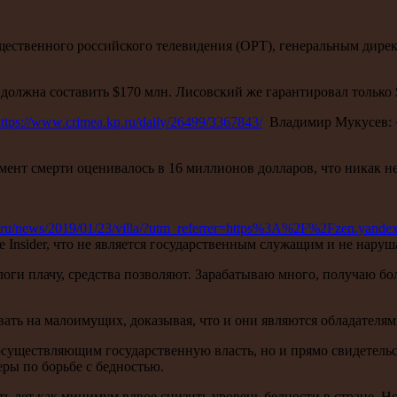
ственного российского телевидения (ОРТ), генеральным директ
должна составить $170 млн. Лисовский же гарантировал только $
ttps://www.crimea.kp.ru/daily/26499/3367843/
Владимир Мукусев: « 
ент смерти оценивалось в 16 миллионов долларов, что никак не
ta.ru/news/2019/01/23/villa/?utm_referrer=https%3A%2F%2Fzen.yande
e Insider, что не является государственным служащим и не нару
логи плачу, средства позволяют. Зарабатываю много, получаю бо
ать на малоимущих, доказывая, что и они являются обладателям
существляющим государственную власть, но и прямо свидетельст
еры по борьбе с бедностью.
ь лет как минимум вдвое снизить уровень бедности в стране. Но