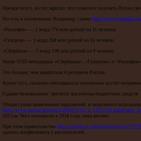
Прежде всего, из тех зарплат, что позволил получать Путин св
Но есть и исключения. Например, сумма
https://www.yaplakal.
«Роснефть» — 2 млрд 776 млн рублей на 11 человек;
«Газпром» — 3 млрд 268 млн рублей на 16 человек;
«Сбербанк» — 5 млрд 108 млн рублей на 9 человек.
Наши ТОП-менеджеры «Сбербанка», «Газпрома» и «Роснефти» в
Это больше, чем заработали 6 регионов России.
Кроме того, сказочно обогащаются чиновники за счёт неправом
Годами безнаказанно тратятся триллионы бюджетных средств 
Общая сумма выявленных нарушений и нецелевого использован
https://www.gazeta.ru/science/2018/11/26_a_12072211.shtml?utm
2015-м. Чего натворили в 2018 году, пока молчат.
При этом правительство
https://russian.rt.com/business/news/5
удалось конфисковать у расхитителей.