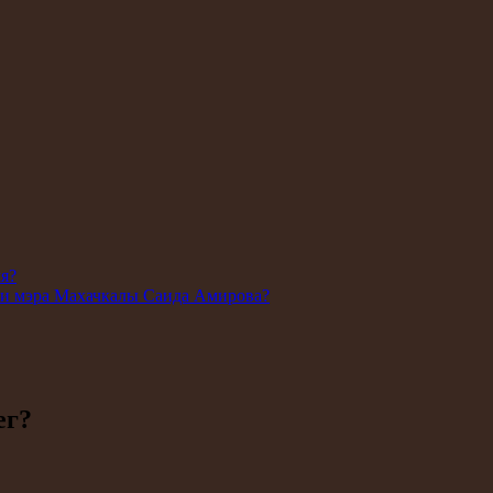
ля?
ии мэра Махачкалы Саида Амирова?
ег?