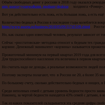
Объём свободных денег у россиян в 2018 году оказался рекорд
utm_source=yxnews&utm_medium=desktop
холдинга «Ромир». В д
Вот уж действительно есть ложь, есть большая ложь, а есть ещё 
Количество бедных в России в последние годы колеблется вокр
https://www.gazeta.ru/business/2018/05/09/11745109.shtml
Росстат
Но, как сказал один известный человек, результат зависит от тог
Сейчас «росстатовская» методика относит к бедным тех гражд
корзине. Денежный эквивалент «корзины» называется прожит
Прожиточный минимум на первый квартал 2019 года для всего
Для трудоспособного населения эта величина в первом квартале 
Но считать надо не доходы, а реальные возможности людей полу
Поэтому эксперты полагают, что в России не 20, а более 35 м
По большому счету, сколько действительно бедных и нищих, в Р
Среди неполных семей с детьми уровень бедности просто заш
Наконец, за чертой бедности находятся 43% семей с детьми, в 
Так из каких показателей складывается эта средняя цифра сво