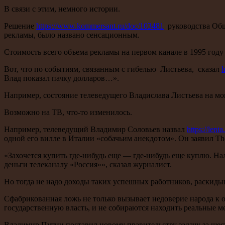
В связи с этим, немного истории.
Решение
https://www.kommersant.ru/doc/103481
руководства Обще
рекламы, было названо сенсационным.
Стоимость всего объема рекламы на первом канале в 1995 году 
Вот, что по событиям, связанным с гибелью Листьева, сказал
h
Влад показал пачку долларов…».
Например, состояние телеведущего Владислава Листьева на мом
Возможно на ТВ, что-то изменилось.
Например, телеведущий Владимир Соловьев назвал
https://len
одной его вилле в Италии «собачьим анекдотом». Он заявил Th
«Захочется купить где-нибудь еще — где-нибудь еще куплю. На
деньги телеканалу «Россия»», сказал журналист.
Но тогда не надо доходы таких успешных работников, раскидыв
Сфабрикованная ложь не только вызывает недоверие народа к о
государственную власть, и не собираются находить реальные м
Владимир Путин поставил новому правительству задачу за шест