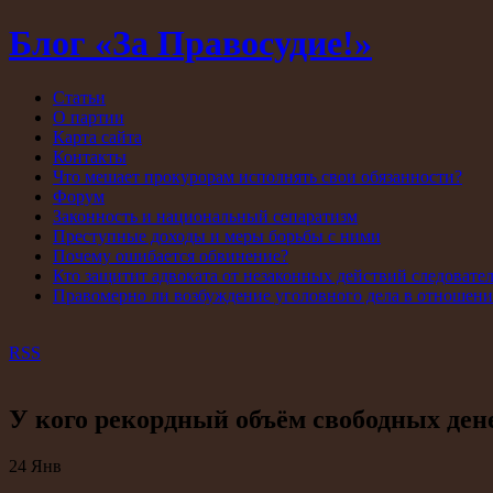
Блог «За Правосудие!»
Статьи
О партии
Карта сайта
Контакты
Что мешает прокурорам исполнять свои обязанности?
Форум
Законность и национальный сепаратизм
Преступные доходы и меры борьбы с ними
Почему ошибается обвинение?
Кто защитит адвоката от незаконных действий следовате
Правомерно ли возбуждение уголовного дела в отношен
RSS
У кого рекордный объём свободных ден
24
Янв