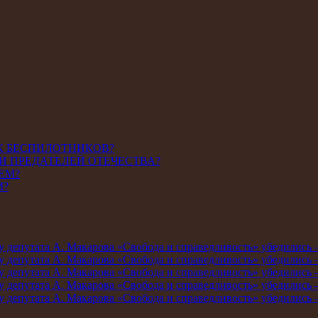
К БЕСПИЛОТНИКОВ?
И ПРЕДАТЕЛЕЙ ОТЕЧЕСТВА?
ЕМ?
М?
мму депутата А. Макарова «Свобода и справедливость» убедились
мму депутата А. Макарова «Свобода и справедливость» убедились
мму депутата А. Макарова «Свобода и справедливость» убедились
мму депутата А. Макарова «Свобода и справедливость» убедились
мму депутата А. Макарова «Свобода и справедливость» убедились