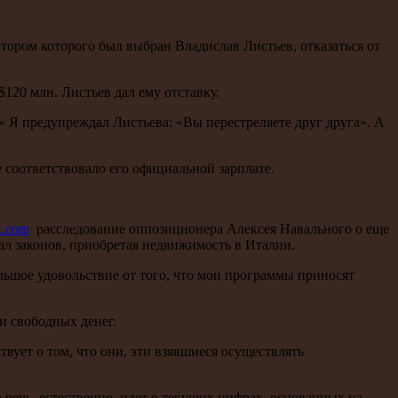
ором которого был выбран Владислав Листьев, отказаться от
120 млн. Листьев дал ему отставку.
Я предупреждал Листьева: «Вы перестреляете друг друга». А
 соответствовало его официальной зарплате.
x.com
расследование оппозиционера Алексея Навального о еще
шал законов, приобретая недвижимость в Италии.
льшое удовольствие от того, что мои программы приносят
и свободных денег.
вует о том, что они, эти взявшиеся осуществлять
 речь, естественно, идет о текущих цифрах, основанных на