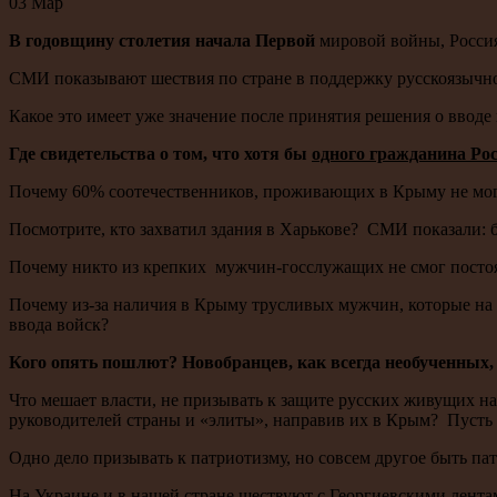
03
Мар
В годовщину столетия начала Первой
мировой войны, Россия
СМИ показывают шествия по стране в поддержку русскоязычн
Какое это имеет уже значение после принятия решения о вводе
Где свидетельства о том, что хотя бы
одного гражданина Ро
Почему 60% соотечественников, проживающих в Крыму не могу
Посмотрите, кто захватил здания в Харькове? СМИ показали:
Почему никто из крепких мужчин-госслужащих не смог постоят
Почему из-за наличия в Крыму трусливых мужчин, которые на г
ввода войск?
Кого опять пошлют? Новобранцев, как всегда необученных,
Что мешает власти, не призывать к защите русских живущих н
руководителей страны и «элиты», направив их в Крым? Пусть
Одно дело призывать к патриотизму, но совсем другое быть па
На Украине и в нашей стране шествуют с Георгиевскими лент