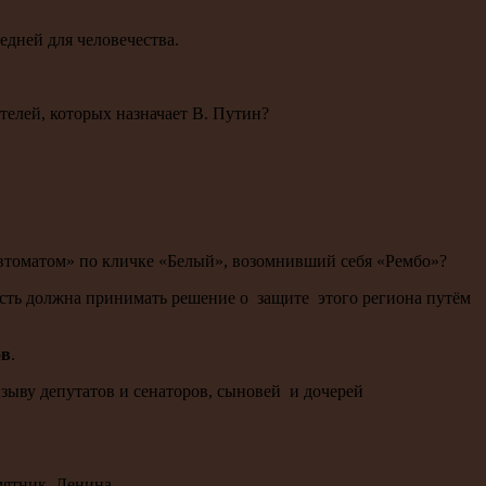
едней для человечества.
телей, которых назначает В. Путин?
автоматом» по кличке «Белый», возомнивший себя «Рембо»?
ласть должна принимать решение о защите этого региона путём
ов
.
зыву депутатов и сенаторов, сыновей и дочерей
мятник Ленина.