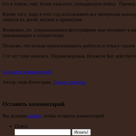
его в новую, ещё, более ужасную, гражданскую войну. Пример
Кроме того, надо в этот год использовать все материалы кинох
лишила их детей, внуков и правнуков.
Возможно, по сохранившимся фотографиям они опознают в кин
призывающие к патриотизму.
Полагаю, что нельзя приватизировать доблесть и отвагу героев
Сто лет тому началась Первая мировая. Неужели Бог действи
Оставить комментарий!
Автор: ossin Категория:
Прочие заметки
Оставить комментарий
Вы должны
войти
, чтобы оставить комментарий.
Поиск