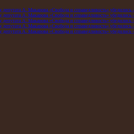
мму депутата А. Макарова «Свобода и справедливость» убедились
мму депутата А. Макарова «Свобода и справедливость» убедились
мму депутата А. Макарова «Свобода и справедливость» убедились
мму депутата А. Макарова «Свобода и справедливость» убедились
мму депутата А. Макарова «Свобода и справедливость» убедились