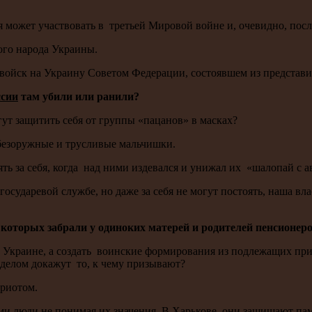
 может участвовать в третьей Мировой войне и, очевидно, посл
ого народа Украины.
 войск на Украину Советом Федерации, состоявшем из представи
ссии
там убили или ранили?
т защитить себя от группы «пацанов» в масках?
 безоружные и трусливые мальчишки.
ь за себя, когда над ними издевался и унижал их «шалопай с 
осударевой службе, но даже за себя не могут постоять, наша в
 которых забрали у одиноких матерей и родителей пенсионер
а Украине, а создать воинские формирования из подлежащих при
 делом докажут то, к чему призывают?
триотом.
ами люди не понимая их значения. В Харькове они защищают па