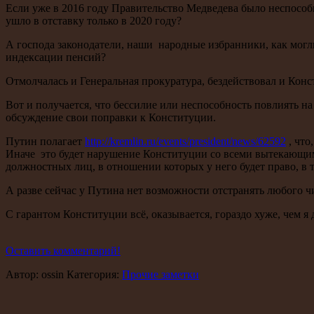
Если уже в 2016 году Правительство Медведева было неспосо
ушло в отставку только в 2020 году?
А господа законодатели, наши народные избранники, как мог
индексации пенсий?
Отмолчалась и Генеральная прокуратура, бездействовал и Кон
Вот и получается, что бессилие или неспособность повлиять н
обсуждение свои поправки к Конституции.
Путин полагает
http://kremlin.ru/events/president/news/62592
, что
Иначе это будет нарушение Конституции со всеми вытекающим
должностных лиц, в отношении которых у него будет право, в т
А разве сейчас у Путина нет возможности отстранять любого 
С гарантом Конституции всё, оказывается, гораздо хуже, чем я 
Оставить комментарий!
Автор: ossin Категория:
Прочие заметки