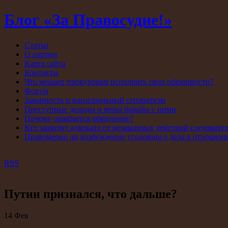
Блог «За Правосудие!»
Статьи
О партии
Карта сайта
Контакты
Что мешает прокурорам исполнять свои обязанности?
Форум
Законность и национальный сепаратизм
Преступные доходы и меры борьбы с ними
Почему ошибается обвинение?
Кто защитит адвоката от незаконных действий следовате
Правомерно ли возбуждение уголовного дела в отношен
RSS
Путин признался, что дальше?
14
Фев