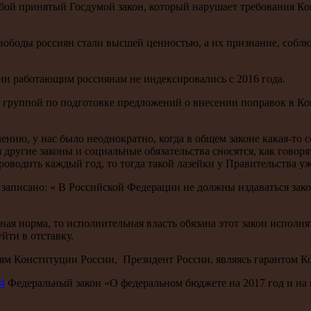
бой принятый Госдумой закон, который нарушает требования Конс
и свободы россиян стали высшей ценностью, а их признание, соб
ии работающим россиянам не индексировались с 2016 года.
 группой по подготовке предложений о внесении поправок в Ко
ению, у нас было неоднократно, когда в общем законе какая-то 
 другие законы и социальные обязательства сносятся, как говоря
роводить каждый год, то тогда такой лазейки у Правительства уж
ии записано: « В Российской Федерации не должны издаваться з
ная норма, то исполнительная власть обязана этот закон исполн
йти в отставку.
иям Конституции России, Президент России, являясь гарантом К
14
Федеральный закон «О федеральном бюджете на 2017 год и на