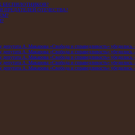
К БЕСПИЛОТНИКОВ?
И ПРЕДАТЕЛЕЙ ОТЕЧЕСТВА?
ЕМ?
М?
мму депутата А. Макарова «Свобода и справедливость» убедились
мму депутата А. Макарова «Свобода и справедливость» убедились
мму депутата А. Макарова «Свобода и справедливость» убедились
мму депутата А. Макарова «Свобода и справедливость» убедились
мму депутата А. Макарова «Свобода и справедливость» убедились