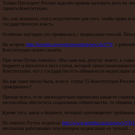
Только Президент России наделён правом наложить вето на лю
гаранта Конституции.
Но, как оказалось этого недостаточно для того, чтобы права 
государственную власть.
Особенно наглядно это проявилось с индексации пенсий. Пенс
На встрече
http://kremlin.ru/events/president/news/62776
с рабочей
Конституции нужно сказать.
При этом Путин пояснил: «Вы сами как депутат знаете, к сожал
бюджете и вносится в него статья, которой приостанавливаются
Конституции, что у государства есть обязанность индексации п
Но как такое могло быть, если в статье 55 Конституции Росс
гражданина»?
Прежде всего, если законодательно прописана какая-то социаль
неспособны обеспечить социальные обязательства, то обязаны у
Кроме того, закон о бюджете, который противоречит требован
Но именно Путин подписал
http://www.kremlin.ru/acts/news/535
миллионы работающих пенсионеров индексации их пенсий.