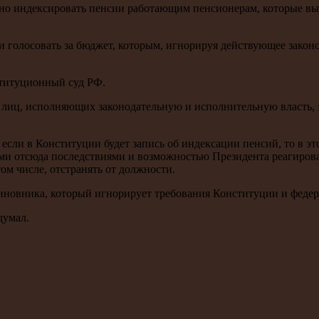
бно индексировать пенсии работающим пенсионерам, которые вы
ли голосовать за бюджет, которым, игнорируя действующее зак
ституционный суд РФ.
а лиц, исполняющих законодательную и исполнительную власть, 
, если в Конституции будет запись об индексации пенсий, то в э
и отсюда последствиями и возможностью Президента реагирова
ом числе, отстранять от должности.
чиновника, который игнорирует требования Конституции и феде
думал.