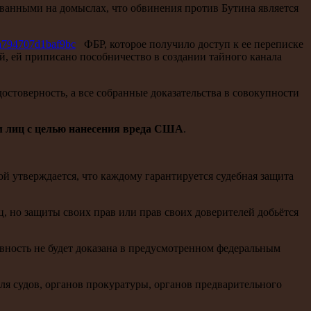
ванными на домыслах, что обвинения против Бутина является
9a794707d1baf9bc
ФБР, которое получило доступ к ее переписке
, ей приписано пособничество в создании тайного канала
остоверность, а все собранные доказательства в совокупности
ом лиц с целью нанесения вреда США
.
ой утверждается, что каждому гарантируется судебная защита
ц, но защиты своих прав или прав своих доверителей добьётся
вность не будет доказана в предусмотренном федеральным
я судов, органов прокуратуры, органов предварительного