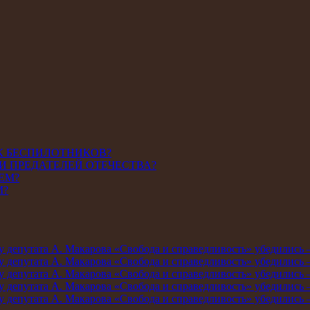
К БЕСПИЛОТНИКОВ?
И ПРЕДАТЕЛЕЙ ОТЕЧЕСТВА?
ЕМ?
М?
мму депутата А. Макарова «Свобода и справедливость» убедились
мму депутата А. Макарова «Свобода и справедливость» убедились
мму депутата А. Макарова «Свобода и справедливость» убедились
мму депутата А. Макарова «Свобода и справедливость» убедились
мму депутата А. Макарова «Свобода и справедливость» убедились