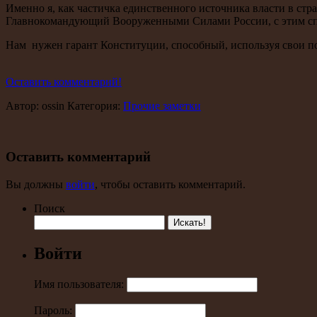
Именно я, как частичка единственного источника власти в ст
Главнокомандующий Вооруженными Силами России, с этим сп
Нам нужен гарант Конституции, способный, используя свои по
Оставить комментарий!
Автор: ossin Категория:
Прочие заметки
Оставить комментарий
Вы должны
войти
, чтобы оставить комментарий.
Поиск
Войти
Имя пользователя:
Пароль: