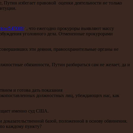
, Путин избегает правовой оценки деятельности не только
титуции.
rview/547089/
, что ежегодно прокуроры выявляют массу
возбуждения уголовного дела. Отмененные прокурорами
, совершивших эти деяния, правоохранительные органы не
жностные обязанности, Путин разбираться сам не желает, да и
твием и готова дать показания
копоставленных должностных лиц, убеждающих нас, как
щищает именно суд США.
и доказательственной базой, положенной в основу обвинения.
 по каждому пункту?