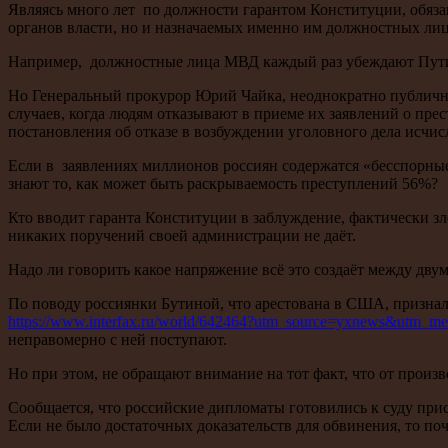
Являясь много лет по должности гарантом Конституции, обяза
органов власти, но и назначаемых именно им должностных лиц 
Например, должностные лица МВД каждый раз убеждают Путин
Но Генеральный прокурор Юрий Чайка, неоднократно публичн
случаев, когда людям отказывают в приеме их заявлений о пр
постановления об отказе в возбуждении уголовного дела исчи
Если в заявлениях миллионов россиян содержатся «бесспорные
знают то, как может быть раскрываемость преступлений 56%?
Кто вводит гаранта Конституции в заблуждение, фактически зл
никаких поручений своей администрации не даёт.
Надо ли говорить какое напряжение всё это создаёт между дву
По поводу россиянки Бутиной, что арестована в США, признала
https://www.interfax.ru/world/642464?utm_source=yxnews&utm_m
неправомерно с ней поступают.
Но при этом, не обращают внимание на тот факт, что от про
Сообщается, что российские дипломаты готовились к суду прис
Если не было достаточных доказательств для обвинения, то п