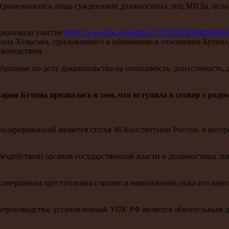
И ограничивались лишь суждениями должностных лиц МИДа, осно
 принимало участие
https://www.rbc.ru/politics/17/07/2018/5b4de9ee
вина Хельсона, приложенного к обвинению в отношении Бутиной
уководством.
ранные по делу доказательства на относимость, допустимость, д
ария Бутина призналась в том, что вступила в сговор с ряд
кларированной является статья 46 Конституции России, в котор
бездействия) органов государственной власти и должностных ли
совершении преступления считается невиновным, пока его вино
опроизводства, установленный УПК РФ является обязательным дл