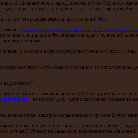
нный обеспечивать волю народа, изложенную в Основном законе
осуществлять государственную власть, т.е. быть гарантом Конс
а в том, что раскрываемость преступлений 56%.
о заявлял
https://genproc.gov.ru/smi/interview_and_appearences/inte
еступлениях при наличии бесспорных поводов и оснований для 
сляются миллионами.
 поводы и основания для возбуждения уголовного дела», а лиц
оупотребляя своим служебных положением, не исполняя свои дол
мя ведомствами?
 вину в участии в заговоре против США, сотрудничает со следс
edium=desktop
по новому делу, идут нешуточные суждения высо
извола должностных лиц правоохранительных органов Бутину за
яжных и начали изучение материалов обвинения, значит, владел
очему молчали? Почему не разъясняли недоказанность обвинений