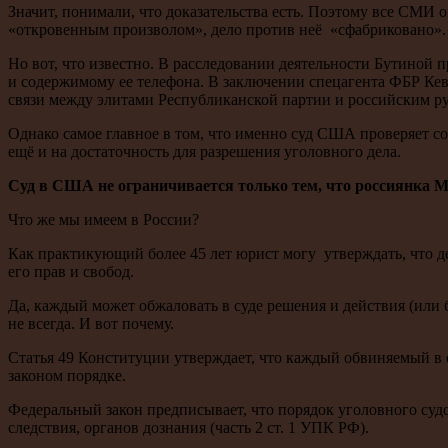
Значит, понимали, что доказательства есть. Поэтому все СМ
«откровенным произволом», дело против неё «сфабриковано».
Но вот, что известно. В расследовании деятельности Бутиной
и содержимому ее телефона. В заключении спецагента ФБР Ке
связи между элитами Республиканской партии и российским р
Однако самое главное в том, что именно суд США проверяет соб
ещё и на достаточность для разрешения уголовного дела.
Суд в США не ограничивается только тем, что россиянка М
Что же мы имеем в России?
Как практикующий более 45 лет юрист могу утверждать, что де
его прав и свобод.
Да, каждый может обжаловать в суде решения и действия (или 
не всегда. И вот почему.
Статья 49 Конституции утверждает, что каждый обвиняемый в 
законом порядке.
Федеральный закон предписывает, что порядок уголовного суд
следствия, органов дознания (часть 2 ст. 1 УПК РФ).