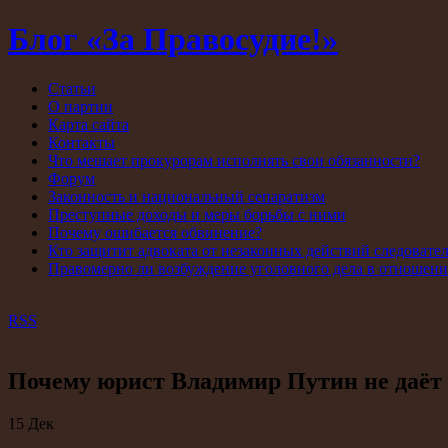
Блог «За Правосудие!»
Статьи
О партии
Карта сайта
Контакты
Что мешает прокурорам исполнять свои обязанности?
Форум
Законность и национальный сепаратизм
Преступные доходы и меры борьбы с ними
Почему ошибается обвинение?
Кто защитит адвоката от незаконных действий следовате
Правомерно ли возбуждение уголовного дела в отношен
RSS
Почему юрист Владимир Путин не даёт 
15
Дек