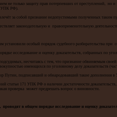
нием не только защиту прав потерпевших от преступлений, но и
6 УПК РФ).
ечёт за собой признание недопустимыми полученных таким пут
уществляет законодательную и правоприменительную деятельност
рым установили особый порядок судебного разбирательства при 
орядке исследование и оценку доказательств, собранных по угол
подсудимых, несчитаясь с тем, что признание обвиняемым свое
окупностью имеющихся по уголовному делу доказательств (част
мир Путин, подписавший и обнародовавший такие дополнения в
ний статьи 171 УПК РФ о наличии достаточности доказательств
акая проверка может предрешать вопрос о виновности.
проводят в общем порядке исследование и оценку доказатель