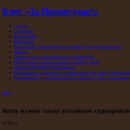
Блог «За Правосудие!»
Статьи
О партии
Карта сайта
Контакты
Что мешает прокурорам исполнять свои обязанности?
Форум
Законность и национальный сепаратизм
Преступные доходы и меры борьбы с ними
Почему ошибается обвинение?
Кто защитит адвоката от незаконных действий следовате
Правомерно ли возбуждение уголовного дела в отношен
RSS
Кому нужно такое уголовное судопроизв
26
Июл