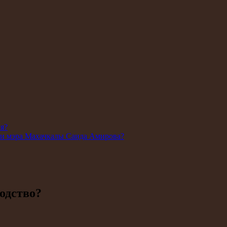
ля?
ии мэра Махачкалы Саида Амирова?
одство?