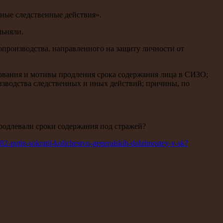
вные следственные действия».
льняли.
опроизводства, направленного на защиту личности от
нования и мотивы продления срока содержания лица в СИЗО;
изводства следственных и иных действий; причины, по
продлевали сроки содержания под стражей?
82-putin-sokratil-kolichestvo-generalskih-dolzhnostey-v-sk?