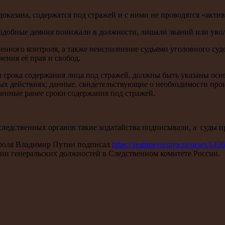
доказана, содержатся под стражей и с ними не проводятся «акти
 подобные деяния понижали в должности, лишали званий или уво
енного контроля, а также неисполнение судьями уголовного суд
ения её прав и свобод.
ии срока содержания лица под стражей, должны быть указаны ос
ых действиях; данные, свидетельствующие о необходимости про
енные ранее сроки содержания под стражей.
 следственных органов такие ходатайства подписывали, а суды 
троля Владимир Путин подписал
https://realnoevremya.ru/news/1436
и генеральских должностей в Следственном комитете России.