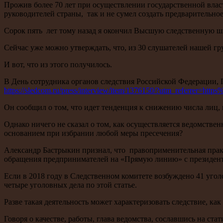
Прожив более 70 лет при осуществлении государственной вла
руководителей страны, так и не сумел создать предварительн
Сорок пять лет тому назад я окончил Высшую следственную 
Сейчас уже можно утверждать, что, из 30 слушателей нашей гр
И вот, что из этого получилось.
В День сотрудника органов следствия Российской Федерации,
https://sledcom.ru/press/interview/item/1376150/?utm_referrer=h
Он сообщил о том, что идет тенденция к снижению числа лиц, 
Однако ничего не сказал о том, как осуществляется ведомстве
основанием при избрании любой меры пресечения?
Александр Бастрыкин признал, что правоприменительная практ
обращения предпринимателей на «Прямую линию» с президент
Если в 2018 году в Следственном комитете возбуждено 41 угол
четыре уголовных дела по этой статье.
Разве такая деятельность может характеризовать следствие, ка
Говоря о качестве, работы, глава ведомства, сославшись на ста