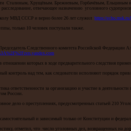
сти Сталиным, Хрущёвым. Брежневым, Горбачёвым, Ельциным и 
ое расследование, отвечающее назначению уголовного судопроизв
школу МВД СССР и верно более 26 лет служил
https://echo.msk.r
уппы, только 10 человек поступали также.
 Председатель Следственного комитета Российской Федерации 
ttps%3A%2F%2Fzen.yandex.com
в отношении которых в ходе предварительного следствия примен
нный контроль над тем, как следователи исполняют порядок привл
ика ответственности за организацию и участие в деятельности 
ом России.
овное дело о преступлениях, предусмотренных статьей 210 Уголо
к самостоятельный и зависимый только от Конституции и федерал
тистику, отметил, что число уголовных дел, возвращенных на дор