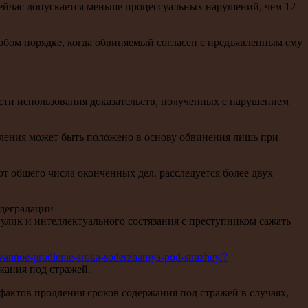
 сейчас допускается меньше процессуальных нарушений, чем 12
собом порядке, когда обвиняемый согласен с предъявленным ему
ти использования доказательств, полученных с нарушением
пления может быть положено в основу обвинения лишь при
т общего числа оконченных дел, расследуется более двух
 деградации
лик и интеллектуального состязания с преступником сажать
ovannoe-prodlenie-sroka-soderzhaniya-pod-strazhey/?
жания под стражей.
актов продления сроков содержания под стражей в случаях,