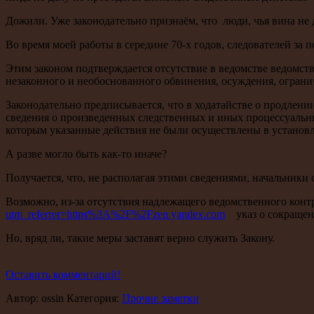
Дожили. Уже законодательно признаём, что люди, чья вина не 
Во время моей работы в середине 70-х годов, следователей за
Этим законом подтверждается отсутствие в ведомстве ведомств
незаконного и необоснованного обвинения, осуждения, огранич
Законодательно предписывается, что в ходатайстве о продлен
сведения о произведенных следственных и иных процессуальн
которым указанные действия не были осуществлены в установл
А разве могло быть как-то иначе?
Получается, что, не располагая этими сведениями, начальники
Возможно, из-за отсутствия надлежащего ведомственного кон
utm_referrer=https%3A%2F%2Fzen.yandex.com
указ о сокращени
Но, вряд ли, такие меры заставят верно служить Закону.
Оставить комментарий!
Автор: ossin Категория:
Прочие заметки