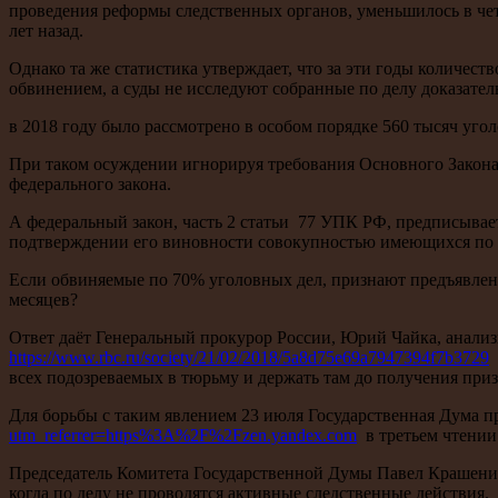
проведения реформы следственных органов, уменьшилось в четыр
лет назад.
Однако та же статистика утверждает, что за эти годы количес
обвинением, а суды не исследуют собранные по делу доказатель
в 2018 году было рассмотрено в особом порядке 560 тысяч уго
При таком осуждении игнорируя требования Основного Закона
федерального закона.
А федеральный закон, часть 2 статьи 77 УПК РФ, предписыва
подтверждении его виновности совокупностью имеющихся по у
Если обвиняемые по 70% уголовных дел, признают предъявленно
месяцев?
Ответ даёт Генеральный прокурор России, Юрий Чайка, анали
https://www.rbc.ru/society/21/02/2018/5a8d75e69a7947394f7b3729
р
всех подозреваемых в тюрьму и держать там до получения при
Для борьбы с таким явлением 23 июля Государственная Дума 
utm_referrer=https%3A%2F%2Fzen.yandex.com
в третьем чтении
Председатель Комитета Государственной Думы Павел Крашенин
когда по делу не проводятся активные следственные действия.