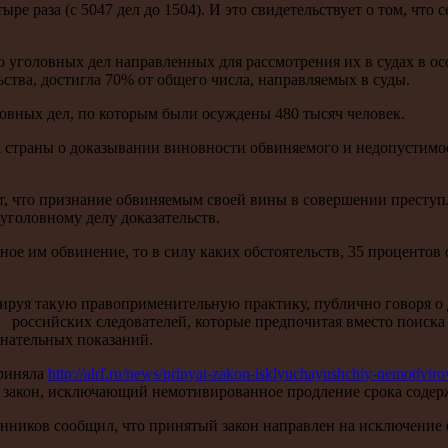
е раза (с 5047 дел до 1504). И это свидетельствует о том, что
тво уголовных дел направленных для рассмотрения их в судах в о
ства, достигла 70% от общего числа, направляемых в суды.
ловных дел, по которым были осуждены 480 тысяч человек.
 страны о доказывании виновности обвиняемого и недопустимос
ет, что признание обвиняемым своей вины в совершении престу
головному делу доказательств.
е им обвинение, то в силу каких обстоятельств, 35 процентов о
зируя такую правоприменительную практику, публично говоря о
оссийских следователей, которые предпочитая вместо поиска у
знательных показаний.
приняла
http://alrf.ru/news/prinyat-zakon-isklyuchayushchiy-nemotivir
 закон, исключающий немотивированное продление срока содер
ников сообщил, что принятый закон направлен на исключение ф