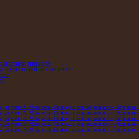
К БЕСПИЛОТНИКОВ?
И ПРЕДАТЕЛЕЙ ОТЕЧЕСТВА?
ЕМ?
М?
мму депутата А. Макарова «Свобода и справедливость» убедились
мму депутата А. Макарова «Свобода и справедливость» убедились
мму депутата А. Макарова «Свобода и справедливость» убедились
мму депутата А. Макарова «Свобода и справедливость» убедились
мму депутата А. Макарова «Свобода и справедливость» убедились