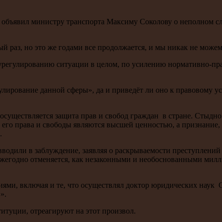
объявил министру транспорта Максиму Соколову о неполном сл
вый раз, но это же годами все продолжается, и мы никак не мож
 урегулированию ситуации в целом, по усилению нормативно-п
лирование данной сферы», да и приведёт ли оно к правовому ус
осуществляется защита прав и свобод граждан в стране. Стыдно 
 его права и свободы являются высшей ценностью, а признание,
.
з вводили в заблуждение, заявляя о раскрываемости преступлени
 ежегодно отменяется, как незаконными и необоснованными милл
иями, включая и те, что осуществлял доктор юридических наук 
».
титуции, отреагируют на этот произвол.