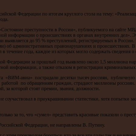
сийской Федерации по итогам круглого стола на тему: «Реализ
ода.
Состояние преступности в России», публикуемого на сайте МВД 
иной информации о происшествиях в органах внутренних дел». 
и выявляется до 95 % преступлений, регистрируемых в России. 
ми) об административных правонарушениях и происшествиях. В р
 в течение года, каждое из которых могло содержать сведения 
кой Федерации за прошлый год выявлено около 1,5 миллиона на
тной информации, а также отказом в регистрации криминальных
та «ВИМ-авиа» пострадали десятки тысяч россиян, публичную в
 работой по обращениям граждан, страдают миллионы россиян. 
, за которой стоят премии, звания, должности.
 не соучаствовал в приукрашивании статистики, хотя попытки зас
олько за то, что «сумел» представить красивые показали о прес
оссийской Федерации, не направлены В. Путину.
ет с этим произволом бороться, кто за все эти годы так и не нау