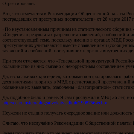
Отреагировали.
Вот, что отмечается в Рекомендации Общественной палаты Рос
пострадавших от преступных посягательств» от 28 марта 2017 г
«По неустановленным причинам из статистического сборника «
«Сведения о результатах разрешения заявлений, сообщений и 
соответствующей теме, поскольку именно в органах МВД Росси
преступлениях учитываются вместе с заявлениями (сообщения
заявлений и сообщений, поступивших в органы внутренних дел
При этом отмечается, что «Генеральной прокуратурой Российс
большинство из них связано с некорректным составлением уче
Да, из-за лживых критериев, которыми контролировалась рабо
десятилетиями творится в МВД с регистрацией преступлений и
обязанные их выявлять, озабочены «благоприятной» статистикой
Да, подобное было и ранее. Я сам прослужил в МВД 26 лет, но
http://echo.msk.ru/blog/advokatvladimir/1908756-echo/
Неужели не стыдно получать очередное звание или должность т
Считаю, что неслучайно Рекомендации Общественной палаты Р
Зачем посылать тому, кто не знает, не может или просто не хоч