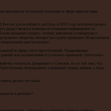
ация принципов уголовной политики в сфере защиты прав
России для всеобщего доступа, в 2015 году исключен раздел
Этот раздел являлся важным источником информации по
Также вызывает вопрос, почему заявления (сообщения) о
езультате обществу неизвестна судьба примерно 28 миллионов
о совершенном преступлении».
рушений в сфере учета преступлений. Подавляющее
 деяний или искажениями в уголовно–правовой статистике».
збучку получили Дворкович и Соколов, но от той лжи, что
Преступники безнаказанно совершают новые деяния, а лица,
тавить делать это были
тупности в регионе?
чился признавать, соблюдать и защищать права и свободы