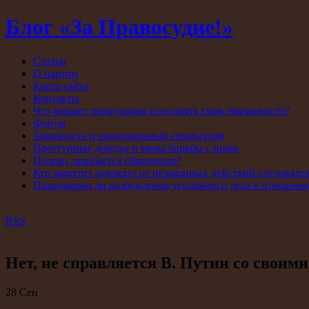
Блог «За Правосудие!»
Статьи
О партии
Карта сайта
Контакты
Что мешает прокурорам исполнять свои обязанности?
Форум
Законность и национальный сепаратизм
Преступные доходы и меры борьбы с ними
Почему ошибается обвинение?
Кто защитит адвоката от незаконных действий следовате
Правомерно ли возбуждение уголовного дела в отношен
RSS
Нет, не справляется В. Путин со своим
28
Сен