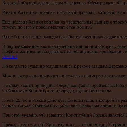
Ксения Собчак об аресте главы чеченского «Мемориала»: «Я т
Разве в России не творится тот самый произвол, который, ес
Еще недавно Ксения приводила убедительные данные о твори
почему по этому поводу молчит сама Ксения?
Разве были сделаны выводы из события, связанных с адвокат
В опубликованном высшей судебной инстанции обзоре судебной
людям в мантиях не поддаваться на полицейские провокации: ес
site.html
Но когда это судьи прислушивались к рекомендациям Верховн
Можно ежедневно приводить множество примеров доказывающи
Поэтому хватит приводить очередные факты произвола. Пора у
требованиям Конституции и порядку судопроизводства.
Почти 25 лет в России действует Конституция, в которой выра
основы государственного устройства страны, обязанности орг
При этом указано, что гарантом Конституции России является 
Прежде всего «гарант Конституции» — это не модный термин, а