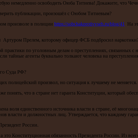
ребую немедленно освободить Оюба Титиева! Докажите, что Чеч
ли верить публикации, произошёл с Оюбом Титиевым?
мом произволе в полиции
https://sobchakprotivvseh.ru/blog/41
На эт
ом Артуром Прелем, которому офицер ФСБ подбросил наркотики
 практики по уголовным делам о преступлениях, связанных с н
ли тайные агенты буквально толкают человека на преступления, 
ого Суда РФ?
х полицейский произвол, но ситуация к лучшему не меняется.
же понять, что в стране нет гаранта Конституции, который обе
жена воля единственного источника власти в стране, её многон
анов власти и должностных лиц. Утверждается, что каждому гар
Президент России.
 это Конституционная обязанность Президента России. Из всего