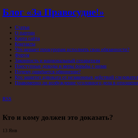
Блог «За Правосудие!»
Статьи
О партии
Карта сайта
Контакты
Что мешает прокурорам исполнять свои обязанности?
Форум
Законность и национальный сепаратизм
Преступные доходы и меры борьбы с ними
Почему ошибается обвинение?
Кто защитит адвоката от незаконных действий следовате
Правомерно ли возбуждение уголовного дела в отношен
RSS
Кто и кому должен это доказать?
13
Янв