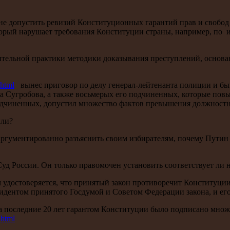
 не допустить ревизий Конституционных гарантий прав и свобод
торый нарушает требования Конституции страны, например, по
ительной практики методики доказывания преступлений, основ
shtml
вынес приговор по делу генерал-лейтенанта полиции и бы
 Сугробова, а также восьмерых его подчиненных, которые пов
 подчиненных, допустил множество фактов превышения должност
или?
гументированно разъяснить своим избирателям, почему Путин та
д России. Он только правомочен установить соответствует ли 
остоверяется, что принятый закон противоречит Конституции, с
идентом принятого Госдумой и Советом Федерации закона, и его
 последние 20 лет гарантом Конституции было подписано множе
.html