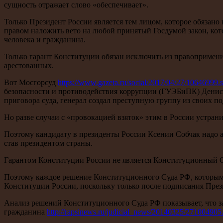
сущность отражает слово «обеспечивает».
Только Президент России является тем лицом, которое обязано
правом наложить вето на любой принятый Госдумой закон, ко
человека и гражданина.
Только гарант Конституции обязан исключить из правопримен
арестованных.
Вот Мосгорсуд
https://www.gazeta.ru/social/2017/04/27/10646999.
безопасности и противодействия коррупции (ГУЭБиПК) Дениса
приговора суда, генерал создал преступную группу из своих
Но разве случаи с «провокацией взяток» этим в России устран
Поэтому кандидату в президенты России Ксении Собчак надо ар
став президентом страны.
Гарантом Конституции России не является Конституционный Су
Поэтому каждое решение Конституционного Суда РФ, которым уд
Конституции России, поскольку только после подписания През
Анализ решений Конституционного Суда РФ показывает, что за
гражданина
http://rapsinews.ru/judicial_news/20140325/271004905