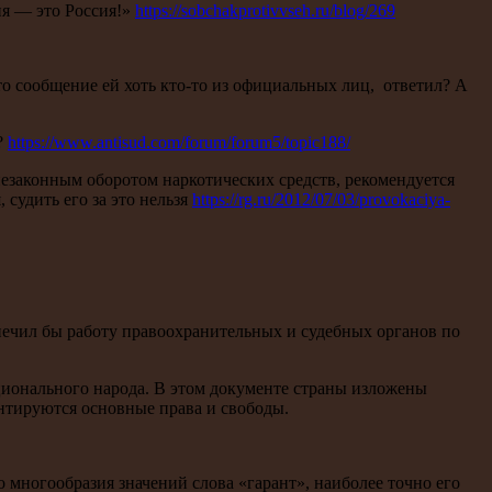
ня — это Россия!»
https://sobchakprotivvseh.ru/blog/269
о сообщение ей хоть кто-то из официальных лиц, ответил? А
?
https://www.antisud.com/forum/forum5/topic188/
езаконным оборотом наркотических средств, рекомендуется
судить его за это нельзя
https://rg.ru/2012/07/03/provokaciya-
спечил бы работу правоохранительных и судебных органов по
ационального народа. В этом документе страны изложены
антируются основные права и свободы.
 многообразия значений слова «гарант», наиболее точно его