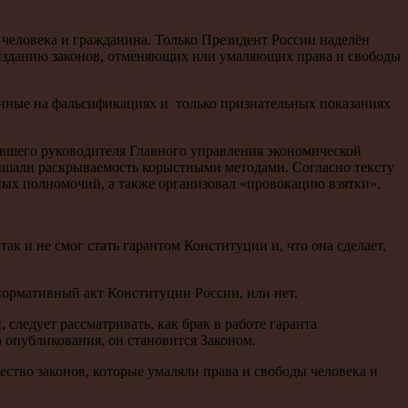
 человека и гражданина. Только Президент России наделён
 изданию законов, отменяющих или умаляющих права и свободы
анные на фальсификациях и только признательных показаниях
вшего руководителя Главного управления экономической
ышали раскрываемость корыстными методами. Согласно тексту
ных полномочий, а также организовал «провокацию взятки».
к и не смог стать гарантом Конституции и, что она сделает,
нормативный акт Конституции России, или нет.
ледует рассматривать, как брак в работе гаранта
 опубликования, он становится Законом.
ство законов, которые умаляли права и свободы человека и