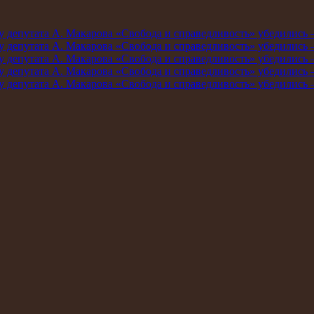
мму депутата А. Макарова «Свобода и справедливость» убедились
мму депутата А. Макарова «Свобода и справедливость» убедились
мму депутата А. Макарова «Свобода и справедливость» убедились
мму депутата А. Макарова «Свобода и справедливость» убедились
мму депутата А. Макарова «Свобода и справедливость» убедились