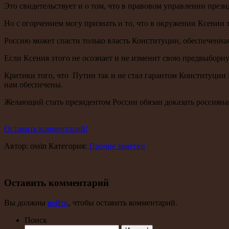
Это свидетельствует и о том, что в правовом управлении прези
Но с огорчением могу признать и то, что в окружении Ксении 
Россию может спасти только власть Конституции, обеспеченная
Если Ксения этого не осознает и не изменит свою предвыборную
Критики того, что Путин так и не стал гарантом Конституции 
нам обеспечены.
Желающий стать президентом России обязан доказать россиянам
Оставить комментарий!
Автор: ossin Категория:
Прочие заметки
Оставить комментарий
Вы должны
войти
, чтобы оставить комментарий.
Поиск