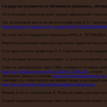
Государство уклоняется от обязанности признавать, соблю
Об этом прямо свидетельствуют данные официальной статисти
Так, за последние шесть лет расчеты профессора П.А. Скоблик
https://docviewer.yandex.ru/?url=ya-mail%3A%2F%2F236000000
Но, если учесть откровений начальника МУРа А. ТРУШКИНА
Фактически половина взрослого населения страны не смогла п
Если брать расчеты профессора П.А. Скобликова, то раскрыва
Тогда не может не возникнуть вопрос: А за что полицейские, 
Ответ на данный вопрос дают СМИ, сообщая об отставках зам
http://www.rosbalt.ru/moscow/2014/02/18/1234780.html
, а также 
лейтенанта Дениса Сугробова
http://www.kommersant.ru/doc/241
повторяет то, о чём поведал настоящий сыщик и настоящий д
http://www.echo.msk.ru/blog/advokatvladimir/1258542-echo/
.
Почему за 14 лет оперативник В. Путин не понял, как надо пр
О какой поддержки власти при таких обстоятельствах можно г