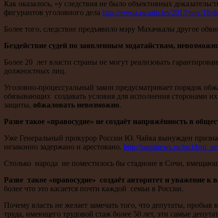
Как оказалось, «у следствия не было объективных доказател
фигурантов уголовного дела
http://versia.ru/articles/2013/nov/18
Более того, следствие предъявило мэру Махачкалы другое обви
Бездействие судей по заявленным ходатайствам, невозм
Более 20 лет власти страны не могут реализовать гарантирова
должностных лиц.
Уголовно-процессуальный закон предусматривает порядок об
обязывающих создавать условия для исполнения сторонами их
защиты,
обжаловать невозможно
.
Разве такое «правосудие» не создаёт напряжённость в общес
Уже Генеральный прокурор России Ю. Чайка вынужден признать,
незаконно задержано и арестовано.
http://rapsinews.ru/incident
Столько народа не поместилось бы стадионе в Сочи, вмещающем
Разве такое «правосудие» создаёт авторитет и уважение к 
более что это касается почти каждой семьи в России.
Почему власть не желает замечать того, что депутаты, пробыв в
труда, имеющего трудовой стаж более 50 лет, эти самые депута