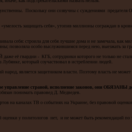
, иначе, как подстрекательскими назвать нельзя.
унственны. Поскольку они созвучны с суждениями предателя От
ю «умелость защищать себя», утопив миллионы сограждан в крови,
аивала себя: строила для себя лучшие дома и не замечала, как м
зины; позволяла особо выслужившимся перед нею, выезжать за гр
же её гвардии - КГБ, сотрудники которого не только не стали 
 Лубянке, который соучаствовал в истреблении людей.
й народ, является защитником власти. Поэтому власть не може
ое управление страной, исполнение законов, они ОБЯЗАНЫ до
ть правовед Д. Медведев.
в на каналах ТВ о событиях на Украине, без правовой оценки то
ой оценки у политологов нет, и не может быть рекомендаций по