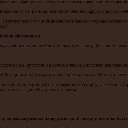
еспечить наконец-то всех россиян газом, прекратив их мучения
ка власти в стране, многонационального народа, стали отождес
, а государство с его амбициозными планами «страны развитого 
ерг?
е свои обязанности.
епутатов на стадионах Олимпиады иначе, как удручающим зрелищ
спортсменов, артистов и рабочих вряд ли допустимо для правово
и России, кто идёт туда за получением пенсии в 300 тыс. и гото
ельной. быть Президентом федераций по спорту, даже если эта р
ы в этом наглядно убедились с хоккеем.
иловыми мерами от народа, который считает, что власть сво