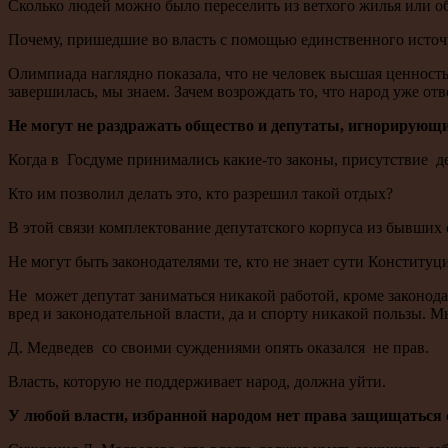
Сколько людей можно было переселить из ветхого жилья или об
Почему, пришедшие во власть с помощью единственного источни
Олимпиада наглядно показала, что не человек высшая ценность
завершилась, мы знаем. Зачем возрождать то, что народ уже отв
Не могут не раздражать общество и депутаты, игнорирующи
Когда в Госдуме принимались какие-то законы, присутствие д
Кто им позволил делать это, кто разрешил такой отдых?
В этой связи комплектование депутатского корпуса из бывших 
Не могут быть законодателями те, кто не знает сути Конституци
Не может депутат заниматься никакой работой, кроме законодат
вред и законодательной власти, да и спорту никакой пользы. М
Д. Медведев со своими суждениями опять оказался не прав.
Власть, которую не поддерживает народ, должна уйти.
У любой власти, избранной народом нет права защищаться с