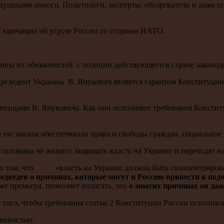
одушными никого. Политологи, эксперты, обозреватели и даже п
 кричащих об угрозе России со стороны НАТО.
ны их обязанностей с позиции действующего в стране законода
резидент Украины В. Янукович является гарантом Конституции 
аченцами В. Януковича. Как они исполняют требования Консти
е ею законы обеспечивали права и свободы граждан, социальное
 силовики не желают защищать власть на Украине и переходят н
ва о том, что «власть на Украине должна быть сконцентриров
Медведев о причинах, которые могут и Россию привести к по
же премьера, позволяет полагать, что
о многих причинах он даж
я того, чтобы требования статьи 2 Конституции России исполнял
ценностью.