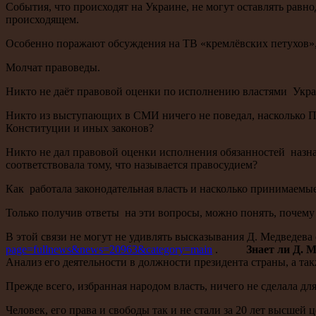
События, что происходят на Украине, не могут оставлять равн
происходящем.
Особенно поражают обсуждения на ТВ «кремлёвских петухов»,
Молчат правоведы.
Никто не даёт правовой оценки по исполнению властями Украи
Никто из выступающих в СМИ ничего не поведал, насколько П
Конституции и иных законов?
Никто не дал правовой оценки исполнения обязанностей назн
соответствовала тому, что называется правосудием?
Как работала законодательная власть и насколько принимаемы
Только получив ответы на эти вопросы, можно понять, почему
В этой связи не могут не удивлять высказывания Д. Медведе
page=fullnews&news=20963&category=main
.
Знает ли Д. 
Анализ его деятельности в должности президента страны, а так
Прежде всего, избранная народом власть, ничего не сделала дл
Человек, его права и свободы так и не стали за 20 лет высшей 