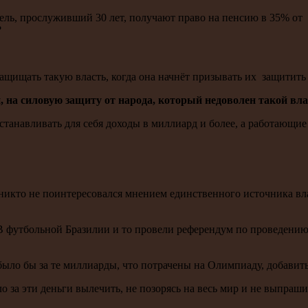
, прослуживший 30 лет, получают право на пенсию в 35% от зара
?
щать такую власть, когда она начнёт призывать их защитить 
, на силовую защиту от народа, который недоволен такой вл
танавливать для себя доходы в миллиард и более, а работающие 
икто не поинтересовался мнением единственного источника вла
 В футбольной Бразилии и то провели референдум по проведени
ло бы за те миллиарды, что потрачены на Олимпиаду, добавить
 за эти деньги вылечить, не позорясь на весь мир и не выпраши