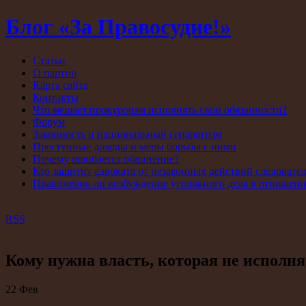
Блог «За Правосудие!»
Статьи
О партии
Карта сайта
Контакты
Что мешает прокурорам исполнять свои обязанности?
Форум
Законность и национальный сепаратизм
Преступные доходы и меры борьбы с ними
Почему ошибается обвинение?
Кто защитит адвоката от незаконных действий следовате
Правомерно ли возбуждение уголовного дела в отношен
RSS
Кому нужна власть, которая не исполня
22
Фев