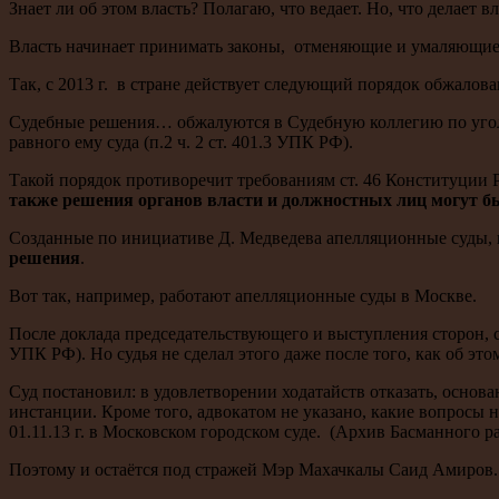
Знает ли об этом власть? Полагаю, что ведает. Но, что делает вл
Власть начинает принимать законы, отменяющие и умаляющие пр
Так, с 2013 г. в стране действует следующий порядок обжало
Судебные решения… обжалуются в Судебную коллегию по уголо
равного ему суда (п.2 ч. 2 ст. 401.3 УПК РФ).
Такой порядок противоречит требованиям ст. 46 Конституции
также решения органов власти и должностных лиц могут б
Созданные по инициативе Д. Медведева апелляционные суды,
решения
.
Вот так, например, работают апелляционные суды в Москве.
После доклада председательствующего и выступления сторон, су
УПК РФ). Но судья не сделал этого даже после того, как об это
Суд постановил: в удовлетворении ходатайств отказать, основ
инстанции. Кроме того, адвокатом не указано, какие вопросы
01.11.13 г. в Московском городском суде. (Архив Басманного р
Поэтому и остаётся под стражей Мэр Махачкалы Саид Амиров.