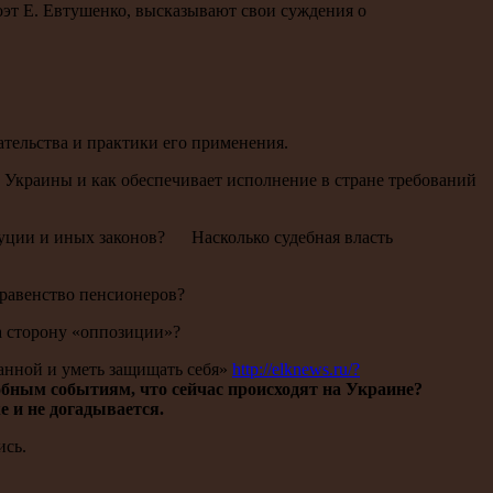
оэт Е. Евтушенко, высказывают свои суждения о
тельства и практики его применения.
Украины и как обеспечивает исполнение в стране требований
туции и иных законов? Насколько судебная власть
 равенство пенсионеров?
а сторону «оппозиции»?
анной и уметь защищать себя»
http://elknews.ru/?
добным событиям, что сейчас происходят на Украине?
е и не догадывается.
ись.