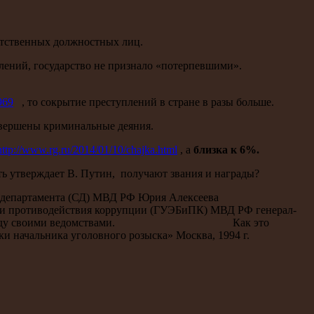
етственных должностных лиц.
плений, государство не признало «потерпевшими».
969
, то сокрытие преступлений в стране в разы больше.
овершены криминальные деяния.
http://www.rg.ru/2014/01/10/chajka.html
, а
близка к 6%.
ть утверждает В. Путин, получают звания и награды?
о департамента (СД) МВД РФ Юрия Алексеева
 и противодействия коррупции (ГУЭБиПК) МВД РФ генерал-
инации между своими ведомствами. Как это
писки начальника уголовного розыска» Москва, 1994 г.