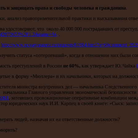
дать и защищать права и свободы человека и гражданина
.
ки, анализ правоприменительной практики и высказывания отв
ова удостоверяют, что около 40 000 000 пострадавших от престу
3342973653%2F1.2&name=St-
.
.
http://www.novayagazeta.ru/inquests/61984.html?p=6#comment_392
олучить статуса «потерпевший», когда в отношении них были с
емость преступлений в России
не 60%,
как утверждает Ю. Чайка
одетые в форму «Мюллера» и их начальники, которых на должнос
естителя министра внутренних дел — начальника Следственног
начальника Главного управления экономической безопасности
4061
, затеявших провокационные оперативные комб
октор юридических наук И.И. Карпец в своей книге: «Сыск: за
оверять людей, назначая их на ответственные должности?
оворить?