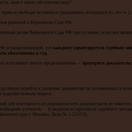
асть, зная о таких обстоятельствах?
ава и свободы человека и гражданина, игнорируя то, что ч. 2 с
вания решений в Верховном Суде РФ.
вным делам Верховного Суда РФ при условии, если они являли
 РФ устанавливающей, что
каждому гарантируется судебная защи
ыть обжалованы в суд.
 не исполняют своего предназначения —
проверять доказательс
д обязан перейти к проверке доказательств, положенных в основ
м ходатайствовала защита.
аний для повторного исследования всех доказательств не имеетс
 необходимо уточнить. (Сведения из протокола судебного засед
айонного суда г. Москвы. Дело № 1-225/13).