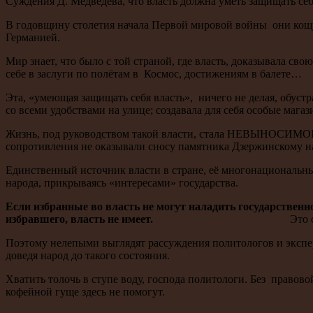
Суждения Д. Медведева, что власть должна уметь защищать себя
В годовщину столетия начала Первой мировой войны они кощ
Германией.
Мир знает, что было с той страной, где власть, доказывала сво
себе в заслуги по полётам в Космос, достижениям в балете…
Эта, «умеющая защищать себя власть», ничего не делая, обустр
со всеми удобствами на улице; создавала для себя особые мага
Жизнь, под руководством такой власти, стала НЕВЫНОСИМОЙ да
сопротивления не оказывали сносу памятника Дзержинскому на
Единственный источник власти в стране, её многонациональны
народа, прикрываясь «интересами» государства.
Если избранные во власть не могут наладить государственн
избравшего, власть не имеет.
Это обязан понима
Поэтому нелепыми выглядят рассуждения политологов и эксперто
доведя народ до такого состояния.
Хватить толочь в ступе воду, господа политологи. Без правов
кофейной гуще здесь не помогут.