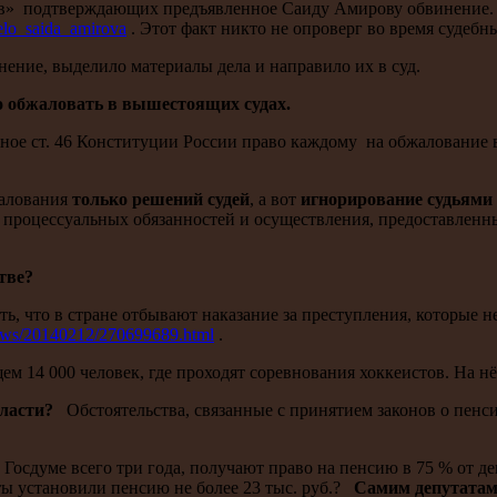
ьств» подтверждающих предъявленное Саиду Амирову обвинение
/delo_saida_amirova
. Этот факт никто не опроверг во время судебн
нение, выделило материалы дела и направило их в суд.
ожно обжаловать в вышестоящих судах.
нное ст. 46 Конституции России право каждому на обжалование в
жалования
только решений судей
, а вот
игнорирование судьями
 процессуальных обязанностей и осуществления, предоставленн
тве?
 что в стране отбывают наказание за преступления, которые не 
_news/20140212/270699689.html
.
 14 000 человек, где проходят соревнования хоккеистов. На нём
власти?
Обстоятельства, связанные с принятием законов о пенси
 Госдуме всего три года, получают право на пенсию в 75 % от де
ты установили пенсию не более 23 тыс. руб.?
Самим депутатам