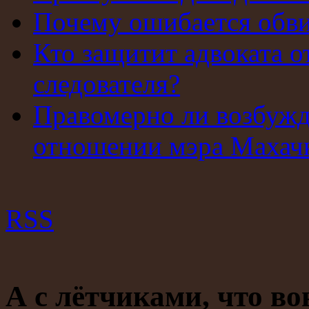
Почему ошибается обв
Кто защитит адвоката о
следователя?
Правомерно ли возбужд
отношении мэра Махач
RSS
А с лётчиками, что во